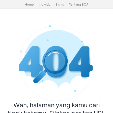
Home
Individu
Bisnis
Tentang BCA
Wah, halaman yang kamu cari
tidak ketemu. Silakan periksa URL