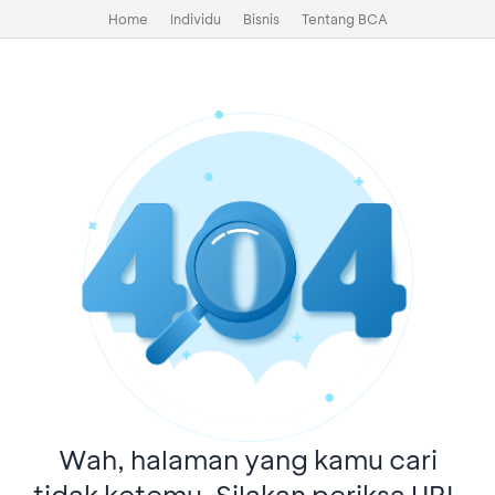
Home
Individu
Bisnis
Tentang BCA
Wah, halaman yang kamu cari
tidak ketemu. Silakan periksa URL