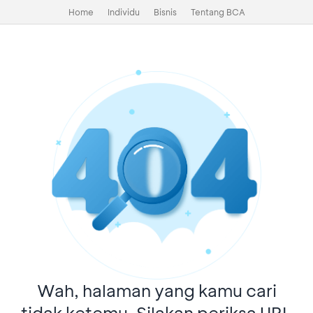
Home
Individu
Bisnis
Tentang BCA
Wah, halaman yang kamu cari
tidak ketemu. Silakan periksa URL