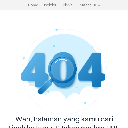
Home
Individu
Bisnis
Tentang BCA
Wah, halaman yang kamu cari
tidak ketemu. Silakan periksa URL