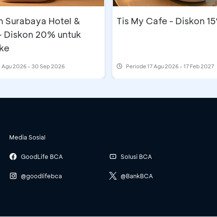
n Surabaya Hotel &
Tis My Cafe - Diskon 1
- Diskon 20% untuk
ke
 Agu 2026 - 30 Sep 2026
Periode
17 Agu 2026 - 17 Feb 2027
Media Sosial
GoodLife BCA
Solusi BCA
@goodlifebca
@BankBCA