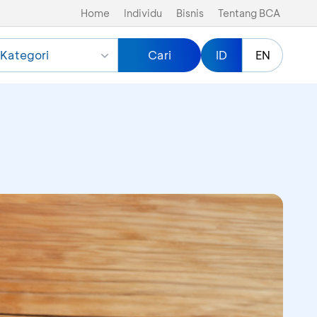
Home
Individu
Bisnis
Tentang BCA
Kategori
Cari
ID
EN