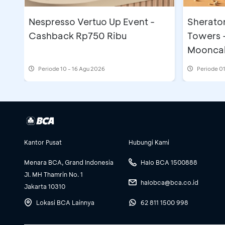
Nespresso Vertuo Up Event -
Sherato
Cashback Rp750 Ribu
Towers 
Moonca
Periode
10 - 16 Agu 2026
Periode
01
Kantor Pusat
Hubungi Kami
Menara BCA, Grand Indonesia
Halo BCA 1500888
Jl. MH Thamrin No. 1
halobca@bca.co.id
Jakarta 10310
Lokasi BCA Lainnya
62 811 1500 998