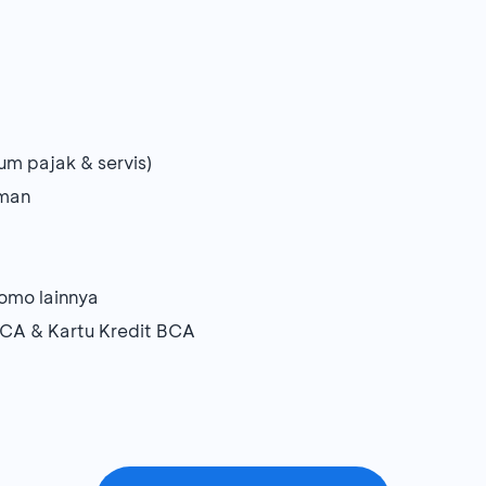
um pajak & servis)
uman
omo lainnya
CA & Kartu Kredit BCA