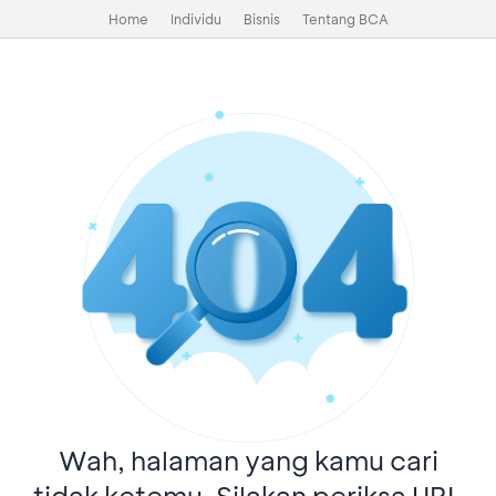
Home
Individu
Bisnis
Tentang BCA
Wah, halaman yang kamu cari
tidak ketemu. Silakan periksa URL