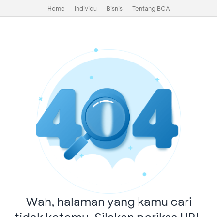
Home
Individu
Bisnis
Tentang BCA
Wah, halaman yang kamu cari
tidak ketemu. Silakan periksa URL