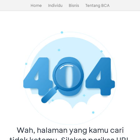
Home
Individu
Bisnis
Tentang BCA
Wah, halaman yang kamu cari
tidak ketemu. Silakan periksa URL