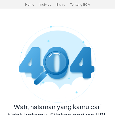
Home
Individu
Bisnis
Tentang BCA
Wah, halaman yang kamu cari
tidak ketemu. Silakan periksa URL