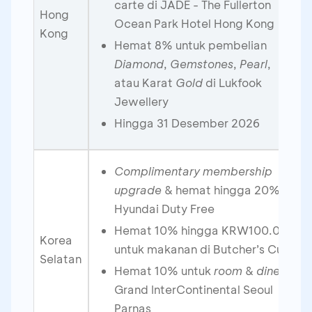
carte di JADE - The Fullerton
Hong
Ocean Park Hotel Hong Kong
Kong
Hemat 8% untuk pembelian
Diamond
,
Gemstones
,
Pearl
,
atau Karat
Gold
di Lukfook
Jewellery
Hingga 31 Desember 2026
Complimentary membership
upgrade
& hemat hingga 20% di
Hyundai Duty Free
Hemat 10% hingga KRW100.000
Korea
untuk makanan di Butcher’s Cut
Selatan
Hemat 10% untuk
room
&
dine
di
Grand InterContinental Seoul
Parnas