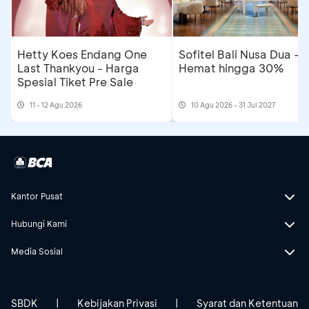
Hetty Koes Endang One
Sofitel Bali Nusa Dua -
Last Thankyou - Harga
Hemat hingga 30%
Spesial Tiket Pre Sale
11 - 12 Agu 2026
10 Agu 2026 - 31 Jul 2027
Kantor Pusat
Hubungi Kami
Media Sosial
SBDK
|
Kebijakan Privasi
|
Syarat dan Ketentuan