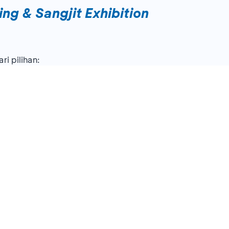
ng & Sangjit Exhibition
ri pilihan:
oom
ent
Rp30 juta untuk
wedding
di Ballroom (tidak berlaku 
akarta Utara 14460
AJUKAN KARTU KREDIT BCA
26