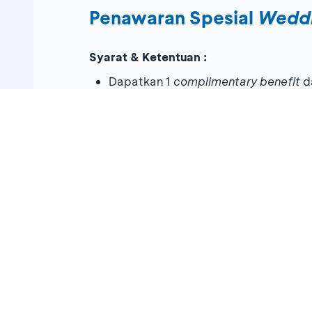
Penawaran Spesial
Weddi
Syarat & Ketentuan :
Dapatkan 1
complimentary benefit
da
Menginap 2 malam di Premier R
Potongan harga Rp5 juta
Berlaku dengan minimum
down paym
Lokasi:
Jl. Pantai Indah Utara 1, Kapuk Muara, J
Periode promo:
01 Mei 2026
-
03 Mei 20