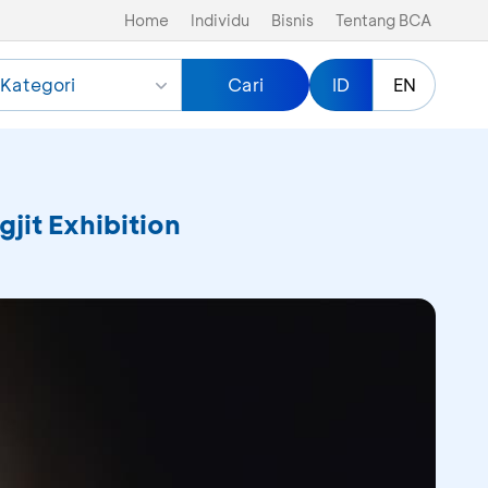
Home
Individu
Bisnis
Tentang BCA
Kategori
Cari
ID
EN
jit Exhibition