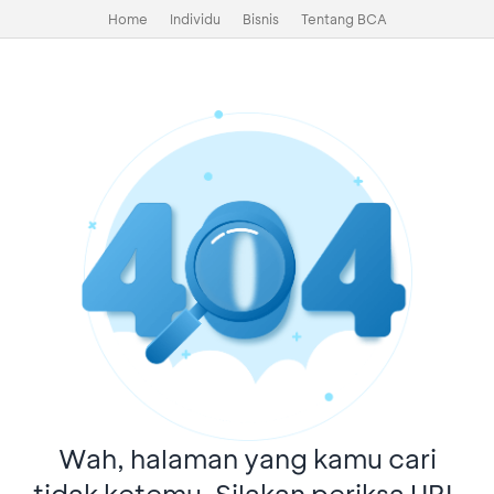
Home
Individu
Bisnis
Tentang BCA
Wah, halaman yang kamu cari
tidak ketemu. Silakan periksa URL