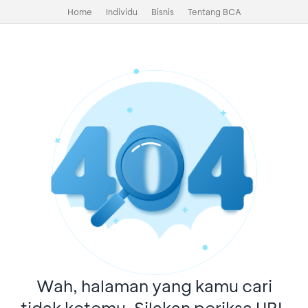
Home
Individu
Bisnis
Tentang BCA
Wah, halaman yang kamu cari
tidak ketemu. Silakan periksa URL