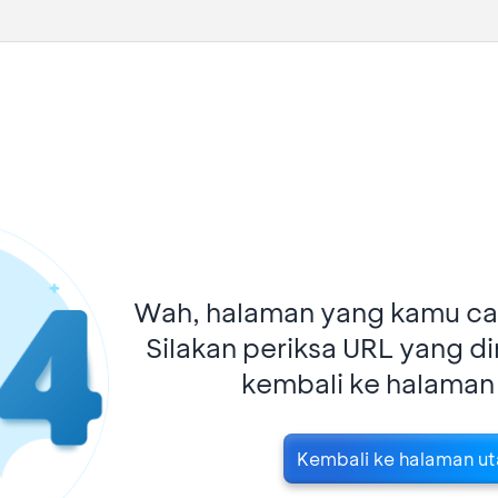
Wah, halaman yang kamu car
Silakan periksa URL yang d
kembali ke halaman
Kembali ke halaman u