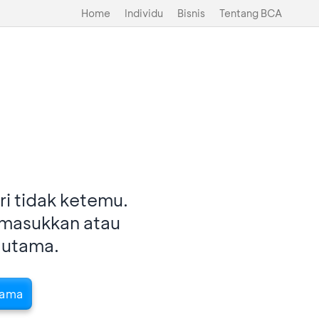
Home
Individu
Bisnis
Tentang BCA
i tidak ketemu.
imasukkan atau
 utama.
tama