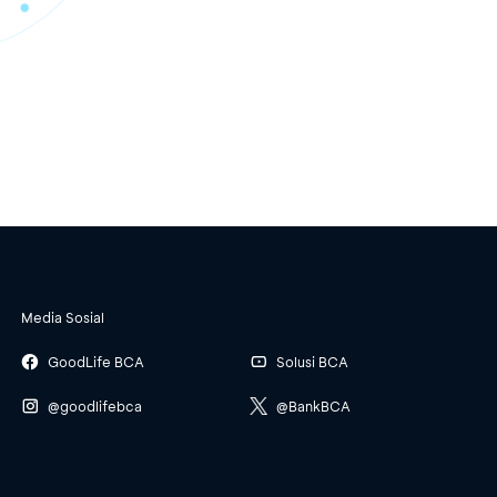
Media Sosial
GoodLife BCA
Solusi BCA
@goodlifebca
@BankBCA