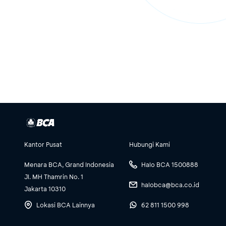
Kantor Pusat
Hubungi Kami
Menara BCA, Grand Indonesia
Halo BCA 1500888
Jl. MH Thamrin No. 1
halobca@bca.co.id
Jakarta 10310
Lokasi BCA Lainnya
62 811 1500 998