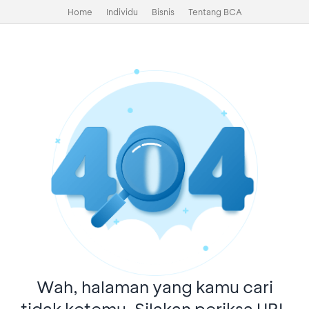
Home
Individu
Bisnis
Tentang BCA
Wah, halaman yang kamu cari
tidak ketemu. Silakan periksa URL