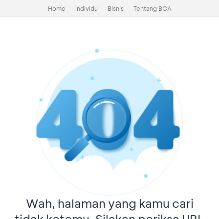
Home
Individu
Bisnis
Tentang BCA
Wah, halaman yang kamu cari
tidak ketemu. Silakan periksa URL