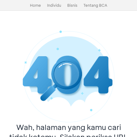
Home
Individu
Bisnis
Tentang BCA
Wah, halaman yang kamu cari
tidak ketemu. Silakan periksa URL