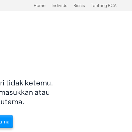
Home
Individu
Bisnis
Tentang BCA
i tidak ketemu.
imasukkan atau
 utama.
tama