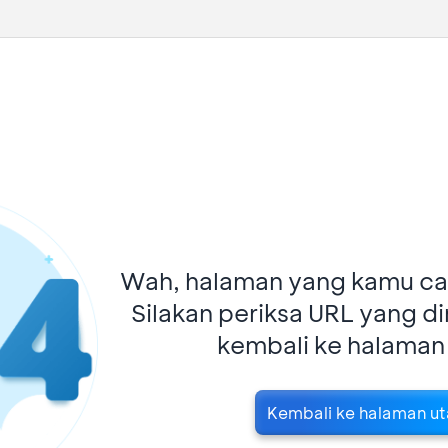
Wah, halaman yang kamu car
Silakan periksa URL yang d
kembali ke halaman
Kembali ke halaman u