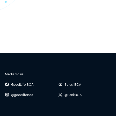
Media Sosial
GoodLife BCA
Solusi BCA
@goodlifebca
@BankBCA