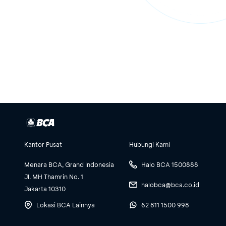
Kantor Pusat
Hubungi Kami
Menara BCA, Grand Indonesia
Halo BCA 1500888
Jl. MH Thamrin No. 1
halobca@bca.co.id
Jakarta 10310
Lokasi BCA Lainnya
62 811 1500 998