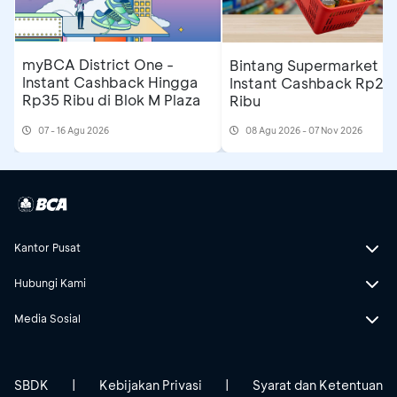
myBCA District One -
Bintang Supermarket Bal
Instant Cashback Hingga
Instant Cashback Rp20
Rp35 Ribu di Blok M Plaza
Ribu
07 - 16 Agu 2026
08 Agu 2026 - 07 Nov 2026
Kantor Pusat
Hubungi Kami
Media Sosial
SBDK
|
Kebijakan Privasi
|
Syarat dan Ketentuan