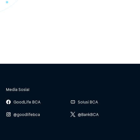
Media Sosial
GoodLife BCA
Solusi BCA
@goodlifebca
@BankBCA