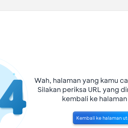
Wah, halaman yang kamu car
Silakan periksa URL yang d
kembali ke halaman
Kembali ke halaman u