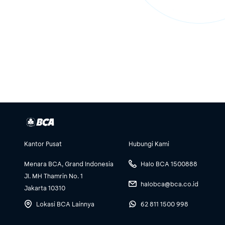
Kantor Pusat
Hubungi Kami
Menara BCA, Grand Indonesia
Halo BCA 1500888
Jl. MH Thamrin No. 1
halobca@bca.co.id
Jakarta 10310
Lokasi BCA Lainnya
62 811 1500 998