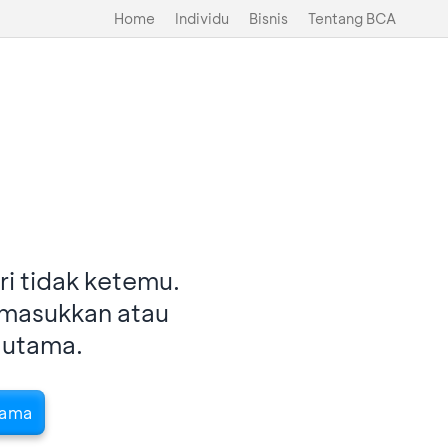
Home
Individu
Bisnis
Tentang BCA
i tidak ketemu.
imasukkan atau
 utama.
tama