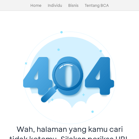
Home
Individu
Bisnis
Tentang BCA
Wah, halaman yang kamu cari
tidak ketemu. Silakan periksa URL