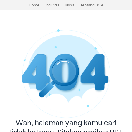
Home
Individu
Bisnis
Tentang BCA
Wah, halaman yang kamu cari
tidak ketemu. Silakan periksa URL