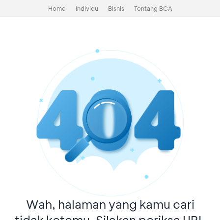
Home
Individu
Bisnis
Tentang BCA
Wah, halaman yang kamu cari
tidak ketemu. Silakan periksa URL