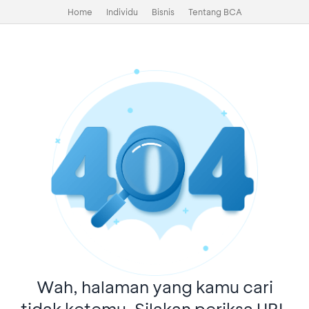
Home
Individu
Bisnis
Tentang BCA
Wah, halaman yang kamu cari
tidak ketemu. Silakan periksa URL