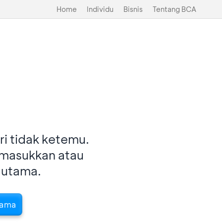
Home
Individu
Bisnis
Tentang BCA
i tidak ketemu.
imasukkan atau
 utama.
tama