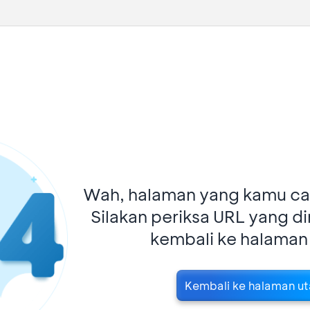
Wah, halaman yang kamu car
Silakan periksa URL yang d
kembali ke halaman
Kembali ke halaman u