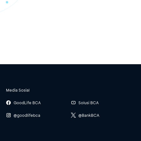
Media Sosial
GoodLife BCA
Solusi BCA
@goodlifebca
@BankBCA