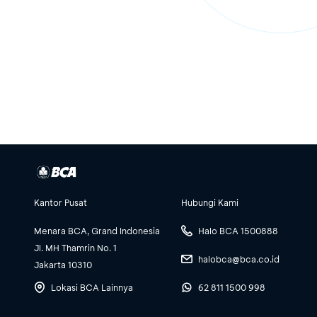
Kantor Pusat
Hubungi Kami
Menara BCA, Grand Indonesia
Halo BCA 1500888
Jl. MH Thamrin No. 1
halobca@bca.co.id
Jakarta 10310
Lokasi BCA Lainnya
62 811 1500 998