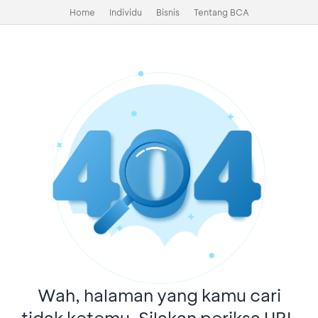
Home
Individu
Bisnis
Tentang BCA
Wah, halaman yang kamu cari
tidak ketemu. Silakan periksa URL