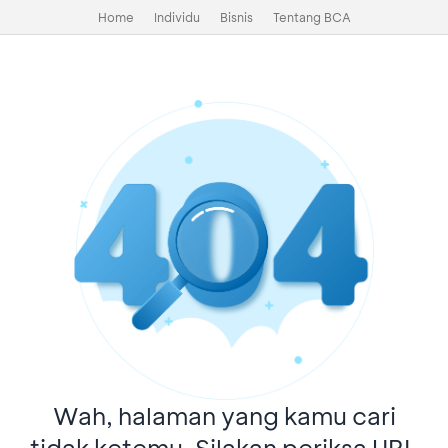
Home
Individu
Bisnis
Tentang BCA
Wah, halaman yang kamu cari
tidak ketemu. Silakan periksa URL