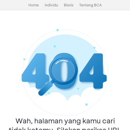
Home
Individu
Bisnis
Tentang BCA
Wah, halaman yang kamu cari
tidak ketemu. Silakan periksa URL