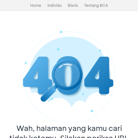
Home
Individu
Bisnis
Tentang BCA
Wah, halaman yang kamu cari
tidak ketemu. Silakan periksa URL