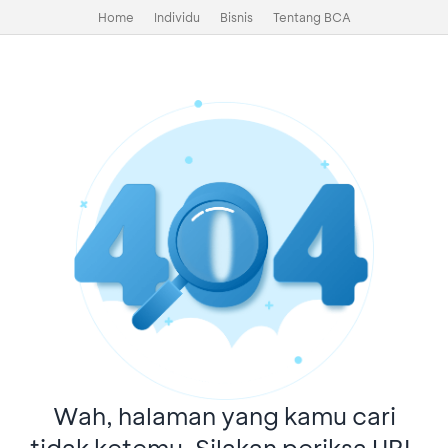
Home
Individu
Bisnis
Tentang BCA
Wah, halaman yang kamu cari
tidak ketemu. Silakan periksa URL