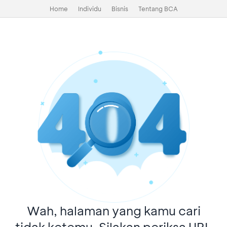
Home
Individu
Bisnis
Tentang BCA
Wah, halaman yang kamu cari
tidak ketemu. Silakan periksa URL