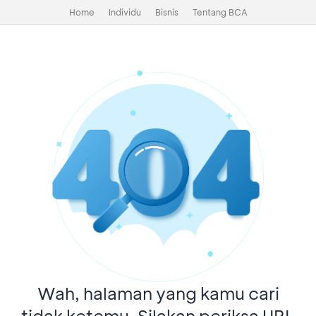
Home
Individu
Bisnis
Tentang BCA
Wah, halaman yang kamu cari
tidak ketemu. Silakan periksa URL