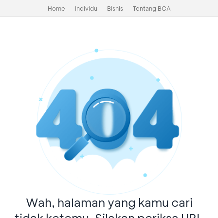
Home
Individu
Bisnis
Tentang BCA
Wah, halaman yang kamu cari
tidak ketemu. Silakan periksa URL