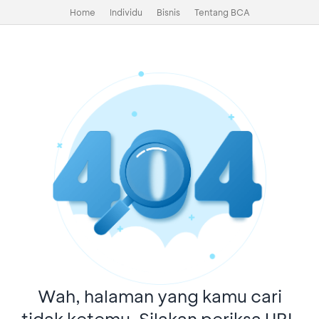
Home
Individu
Bisnis
Tentang BCA
Wah, halaman yang kamu cari
tidak ketemu. Silakan periksa URL