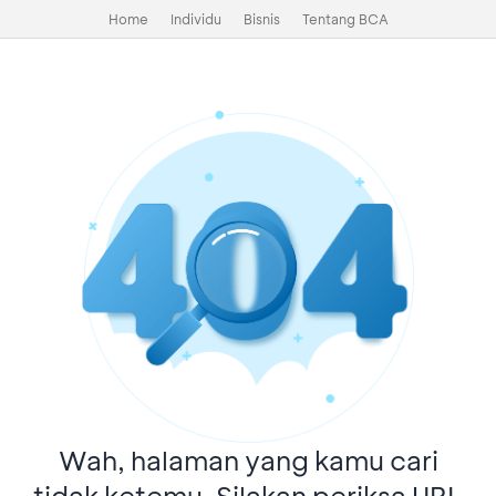
Home
Individu
Bisnis
Tentang BCA
Wah, halaman yang kamu cari
tidak ketemu. Silakan periksa URL