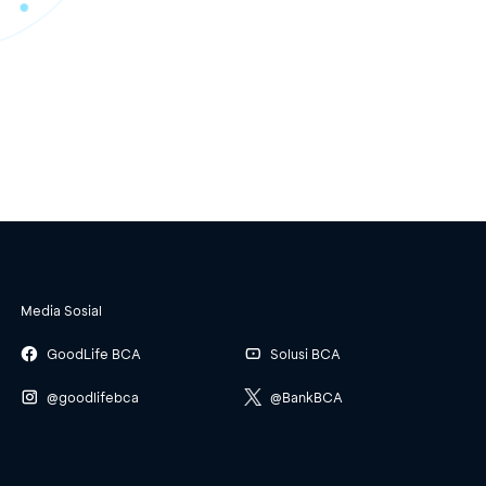
Media Sosial
GoodLife BCA
Solusi BCA
@goodlifebca
@BankBCA