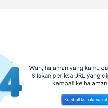
Wah, halaman yang kamu car
Silakan periksa URL yang d
kembali ke halaman
Kembali ke halaman u