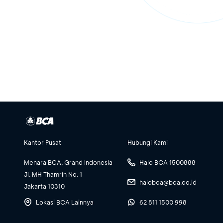
Kantor Pusat
Hubungi Kami
Menara BCA, Grand Indonesia
Halo BCA 1500888
Jl. MH Thamrin No. 1
halobca@bca.co.id
Jakarta 10310
Lokasi BCA Lainnya
62 811 1500 998