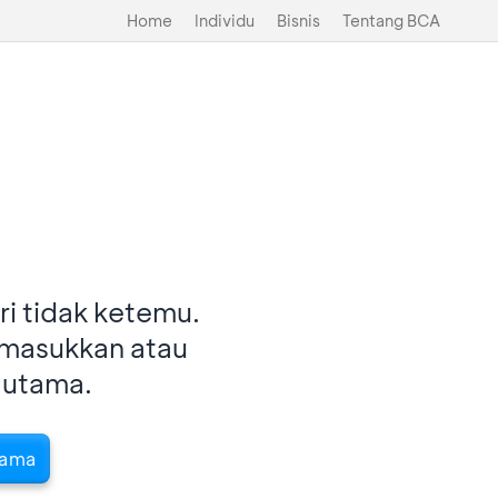
Home
Individu
Bisnis
Tentang BCA
i tidak ketemu.
imasukkan atau
 utama.
tama