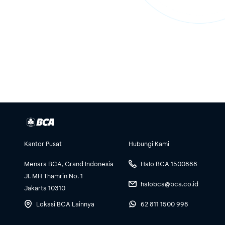
Kantor Pusat
Hubungi Kami
Menara BCA, Grand Indonesia
Halo BCA 1500888
Jl. MH Thamrin No. 1
halobca@bca.co.id
Jakarta 10310
Lokasi BCA Lainnya
62 811 1500 998