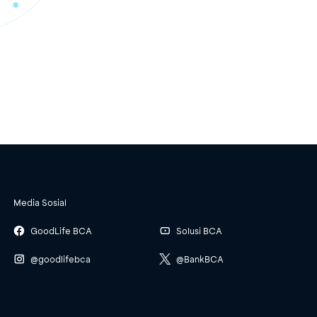
Media Sosial
GoodLife BCA
Solusi BCA
@goodlifebca
@BankBCA