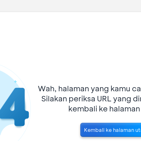
Wah, halaman yang kamu car
Silakan periksa URL yang d
kembali ke halaman
Kembali ke halaman u