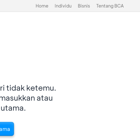
Home
Individu
Bisnis
Tentang BCA
i tidak ketemu.
imasukkan atau
 utama.
tama