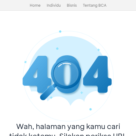
Home
Individu
Bisnis
Tentang BCA
Wah, halaman yang kamu cari
tidak ketemu. Silakan periksa URL