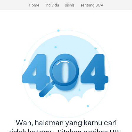
Home
Individu
Bisnis
Tentang BCA
Wah, halaman yang kamu cari
tidak ketemu. Silakan periksa URL