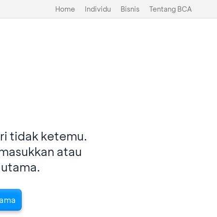
Home
Individu
Bisnis
Tentang BCA
i tidak ketemu.
imasukkan atau
 utama.
tama