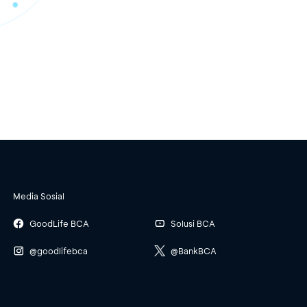
Media Sosial
GoodLife BCA
Solusi BCA
@goodlifebca
@BankBCA