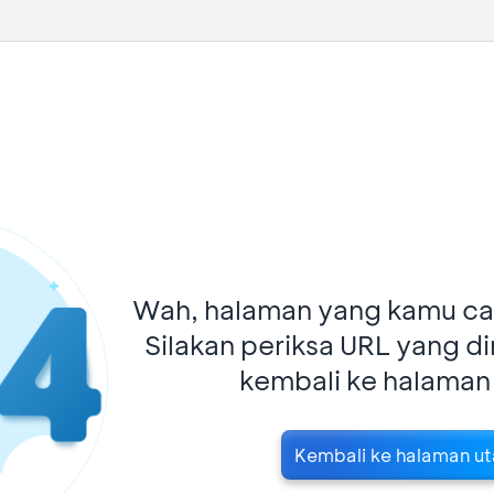
Wah, halaman yang kamu car
Silakan periksa URL yang d
kembali ke halaman
Kembali ke halaman u