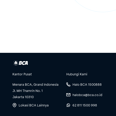
Kantor Pusat
Hubungi Kami
Menara BCA, Grand Indonesia
Halo BCA 1500888
Jl. MH Thamrin No. 1
halobca@bca.co.id
Jakarta 10310
Lokasi BCA Lainnya
62 811 1500 998