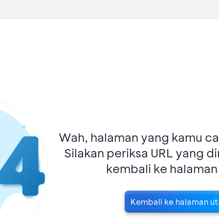
Wah, halaman yang kamu car
Silakan periksa URL yang d
kembali ke halaman
Kembali ke halaman u