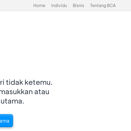
Home
Individu
Bisnis
Tentang BCA
i tidak ketemu.
imasukkan atau
 utama.
tama