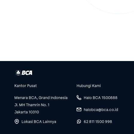
Kantor Pusat
Hubungi Kami
Menara BCA, Grand Indonesia
Halo BCA 1500888
Jl. MH Thamrin No. 1
halobca@bca.co.id
Jakarta 10310
Lokasi BCA Lainnya
62 811 1500 998