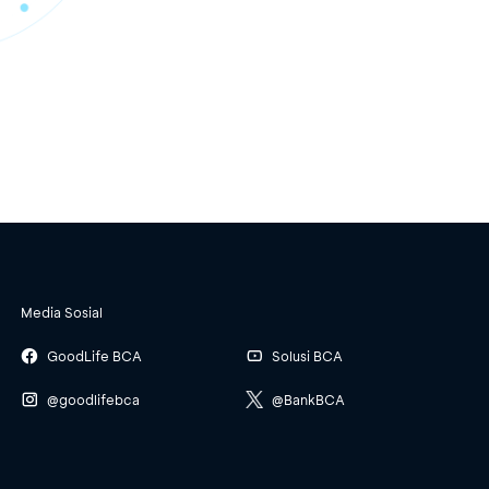
Media Sosial
GoodLife BCA
Solusi BCA
@goodlifebca
@BankBCA