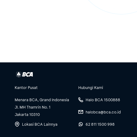
Kantor Pusat
Hubungi Kami
Menara BCA, Grand Indonesia
Halo BCA 1500888
Jl. MH Thamrin No. 1
halobca@bca.co.id
Jakarta 10310
Lokasi BCA Lainnya
62 811 1500 998