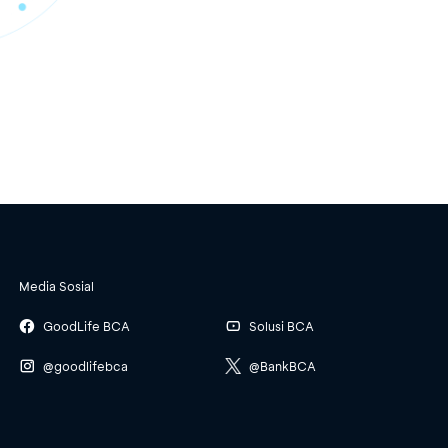
Media Sosial
GoodLife BCA
Solusi BCA
@goodlifebca
@BankBCA