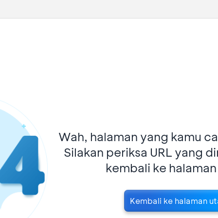
Wah, halaman yang kamu car
Silakan periksa URL yang d
kembali ke halaman
Kembali ke halaman u