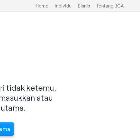
Home
Individu
Bisnis
Tentang BCA
i tidak ketemu.
imasukkan atau
 utama.
tama