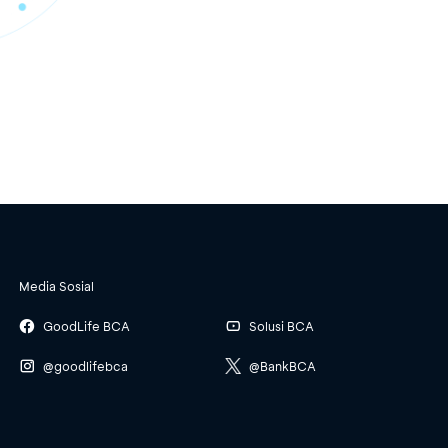
Media Sosial
GoodLife BCA
Solusi BCA
@goodlifebca
@BankBCA