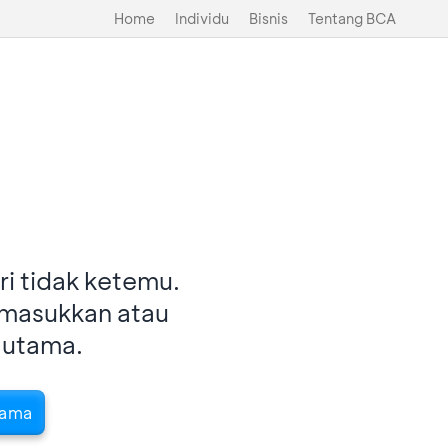
Home
Individu
Bisnis
Tentang BCA
i tidak ketemu.
imasukkan atau
 utama.
tama