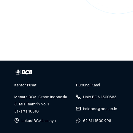
Kantor Pusat
Hubungi Kami
Menara BCA, Grand Indonesia
Halo BCA 1500888
Jl. MH Thamrin No. 1
halobca@bca.co.id
Jakarta 10310
Lokasi BCA Lainnya
62 811 1500 998