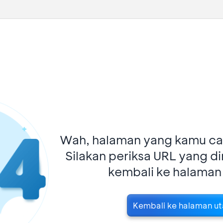
Wah, halaman yang kamu car
Silakan periksa URL yang d
kembali ke halaman
Kembali ke halaman u