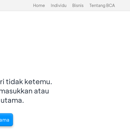
Home
Individu
Bisnis
Tentang BCA
i tidak ketemu.
imasukkan atau
 utama.
tama