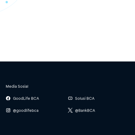
Media Sosial
GoodLife BCA
Solusi BCA
@goodlifebca
@BankBCA