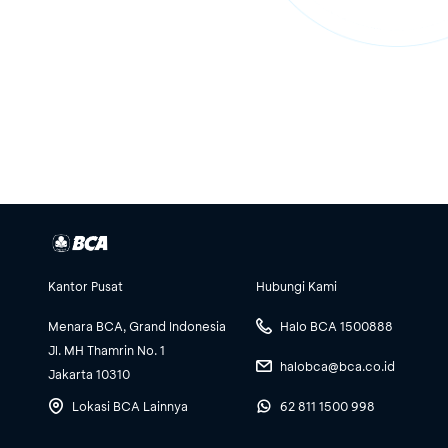
Kantor Pusat
Hubungi Kami
Menara BCA, Grand Indonesia
Halo BCA 1500888
Jl. MH Thamrin No. 1
halobca@bca.co.id
Jakarta 10310
Lokasi BCA Lainnya
62 811 1500 998