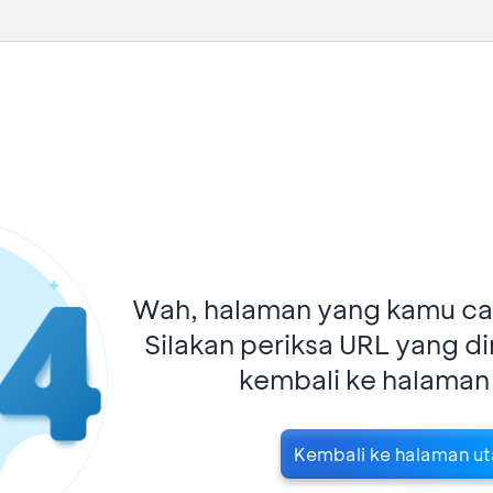
Wah, halaman yang kamu car
Silakan periksa URL yang d
kembali ke halaman
Kembali ke halaman u