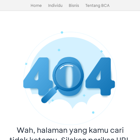
Home
Individu
Bisnis
Tentang BCA
Wah, halaman yang kamu cari
tidak ketemu. Silakan periksa URL