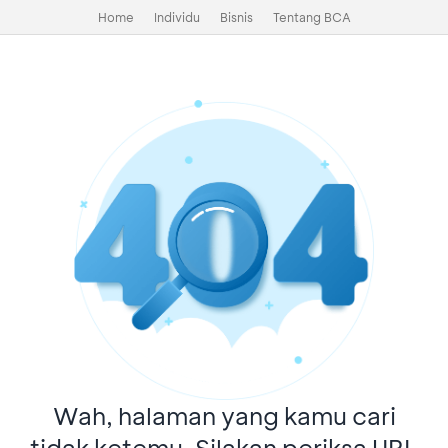
Home
Individu
Bisnis
Tentang BCA
Wah, halaman yang kamu cari
tidak ketemu. Silakan periksa URL