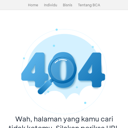
Home
Individu
Bisnis
Tentang BCA
Wah, halaman yang kamu cari
tidak ketemu. Silakan periksa URL