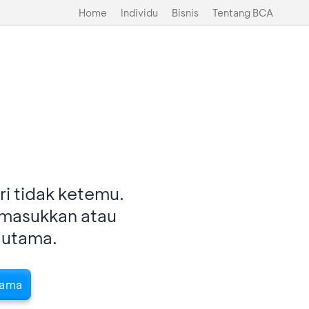
Home
Individu
Bisnis
Tentang BCA
i tidak ketemu.
imasukkan atau
 utama.
tama