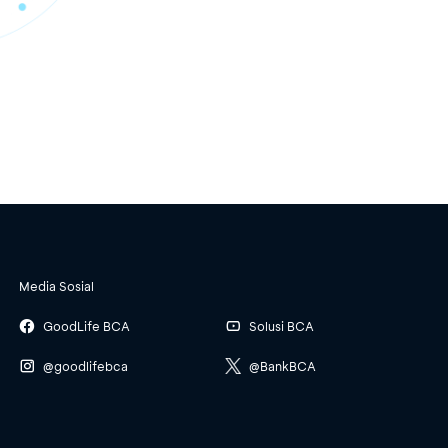
Media Sosial
GoodLife BCA
Solusi BCA
@goodlifebca
@BankBCA