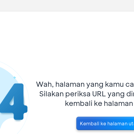
Wah, halaman yang kamu car
Silakan periksa URL yang d
kembali ke halaman
Kembali ke halaman u