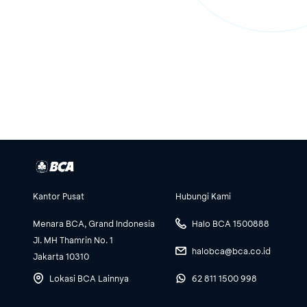
Kantor Pusat
Hubungi Kami
Menara BCA, Grand Indonesia
Halo BCA 1500888
Jl. MH Thamrin No. 1
halobca@bca.co.id
Jakarta 10310
Lokasi BCA Lainnya
62 811 1500 998