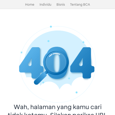
Home
Individu
Bisnis
Tentang BCA
Wah, halaman yang kamu cari
tidak ketemu. Silakan periksa URL