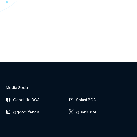
Media Sosial
GoodLife BCA
Solusi BCA
@goodlifebca
@BankBCA