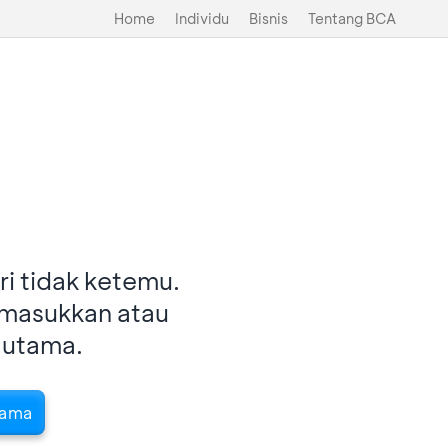
Home
Individu
Bisnis
Tentang BCA
i tidak ketemu.
imasukkan atau
 utama.
tama