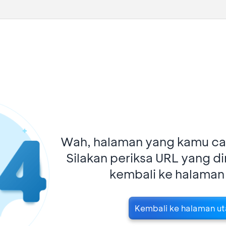
Wah, halaman yang kamu car
Silakan periksa URL yang d
kembali ke halaman
Kembali ke halaman u